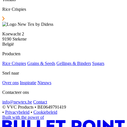
Rice Crispies
Koewacht 2
9190 Stekene
België
Producten
Rice Crispies
Grains & Seeds
Gellings & Binders
Sugars
Snel naar
Over ons
Inspiratie
Nieuws
Contacteer ons
info@newtex.be
Contact
©
VVC Products • BE0649791419
•
Privacybeleid
•
Cookiebeleid
Built with the power of